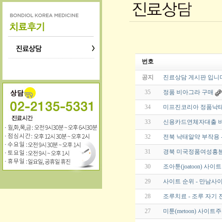
번호
공지
진료상담 게시판 입니
35
정품 비아그라 구매
34
미프진코리아 정품낙태
33
신용카드연체자대출 비교
32
전북 낙태알약 부작용 - 
31
경북 미국정품여성흥분
30
조아툰(joatoon) 
29
사이트 순위 - 만남사이
28
조루치료 - 조루 자기
27
미툰(metoon) 사이트